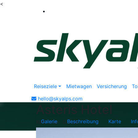
<
Reiseziele
Mietwagen
Versicherung
To
hello@skyalps.com
Asteris Hotel
Galerie
Beschreibung
Karte
In
Kefalonia - Grecia