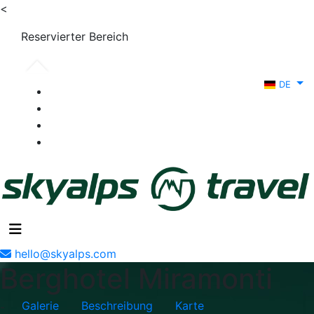
<
Reservierter Bereich
DE
hello@skyalps.com
Berghotel Miramonti
Galerie
Beschreibung
Karte
-