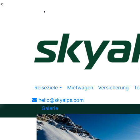
<
Reiseziele
Mietwagen
Versicherung
To
hello@skyalps.com
Galerie
-