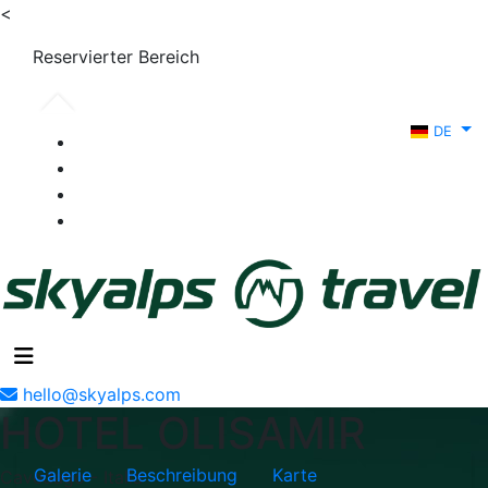
<
Reservierter Bereich
DE
hello@skyalps.com
HOTEL OLISAMIR
Galerie
Beschreibung
Karte
Cavedago - Italia