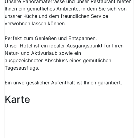
Beschreibung
Das
PanoramaHotel Penegal
öffnete im Juni 2022
unter neuer Führung wieder seine Pforten.
Gastfreundschaft, Service und Einfachheit sind uns
wichtig, damit Sie gleich wie zu Hause fühlen.
Unsere Lage am Mendelkamm verzaubert Sie bereits
bei Ihrer Ankunft mit einem spektakulären 360°-
Previous
Next
Panoramablick auf Südtirols Süden, die
Dolomiten
und
die
Zentralalpen
.
Unsere
Panoramaterrasse
und unser
Restaurant
bieten
Ihnen ein gemütliches Ambiente, in dem Sie sich von
unserer Küche und dem freundlichen Service
verwöhnen lassen können.
Perfekt zum Genießen und Entspannen.