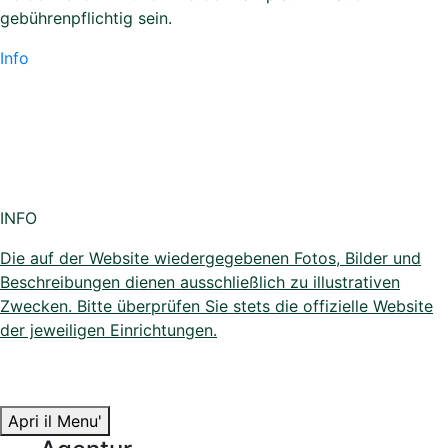
Flugtickets
ATOL Lizenz
Cookie-Informationen
Datenschutzerklärung
Parkplatz Bolzano Airport
Nach dem Terminal stehen den Passagieren, die mit dem
Auto anreisen, insgesamt 496 Parkplätze zur Verfügung.
Elf Parkplätze sind ausschließlich Passagieren mit
eingeschränkter Mobilität vorbehalten und sind als
Behindertenparkplätze ausgewiesen. Der Parkplatz des
Flughafen Bozens ist nicht überwacht.
Ab dem 3. Juni 2025 wird der Parkplatz P2 Süd
gebührenpflichtig sein.
Info