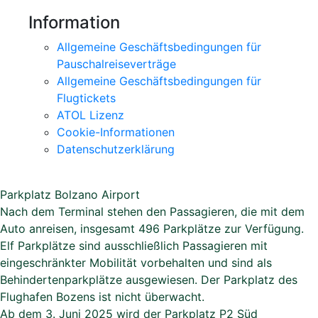
39100 Bozen
MwSt.Nr. IT03187850213
+39 0471 050 630
Montag bis Freitag, 8.00 bis 13.00 Uhr
Nachmittag nur nach Vereinbarung
hello@skyalps.com
Agentur
Kontakte
Arbeite mit uns
Information
Allgemeine Geschäftsbedingungen für
Pauschalreiseverträge
Allgemeine Geschäftsbedingungen für