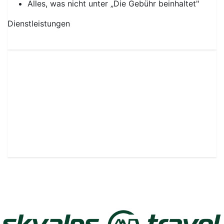
Informationen
Die Gebühr beinhaltet
Hin- und Rückflug Berlin - Bozen - Berlin
15 KG Gepäck im Laderaum
Grundversicherung
(Polizze)
Transfer Flughafen - Hotel - Flughafen
Die Gebühr beinhaltet nicht
Kurtaxe vor Ort zu bezahlen
Extra: Aufpreise für Skiausrüstung - 1 paar Ski
oder 1 Snowboard, Ski Stöcke, Ski Schuhe - pro
person pro Flug € 55,00
Alles, was nicht unter „Die Gebühr beinhaltet"
Dienstleistungen