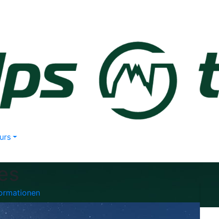
urs
es
formationen