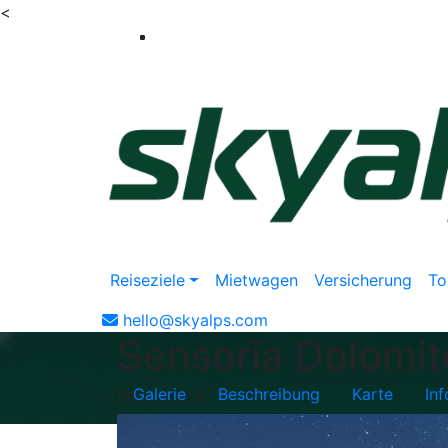
<
Reiseziele
Mietwagen
Versicherung
To
hello@skyalps.com
Sensoria Dolomit
Galerie
Beschreibung
Karte
In
Siusi - Italia