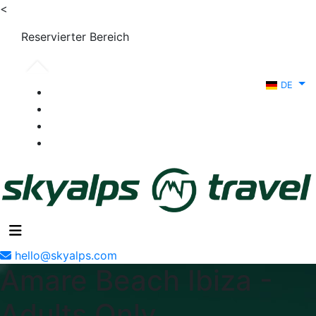
<
Reservierter Bereich
DE
hello@skyalps.com
Amare Beach Ibiza -
Adults Only