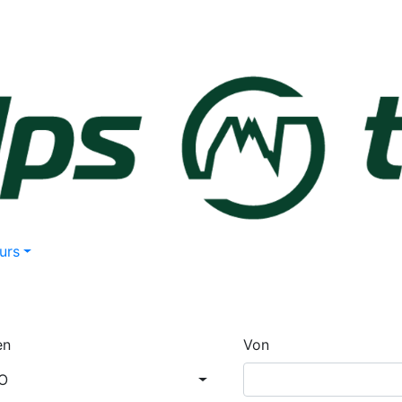
urs
en
Von
O