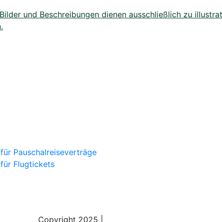
lder und Beschreibungen dienen ausschließlich zu illustrat
.
für Pauschalreiseverträge
ür Flugtickets
Copyright 2025 |
Sky Alps Travel S.r.l.