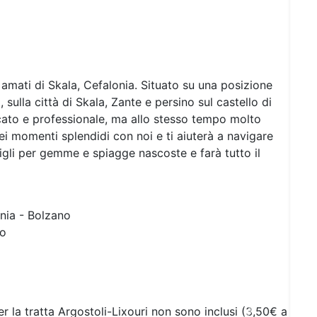
 amati di Skala, Cefalonia. Situato su una posizione
 sulla città di Skala, Zante e persino sul castello di
ficato e professionale, ma allo stesso tempo molto
ei momenti splendidi con noi e ti aiuterà a navigare
sigli per gemme e spiagge nascoste e farà tutto il
onia - Bolzano
to
per la tratta Argostoli-Lixouri non sono inclusi (3,50€ a
Next