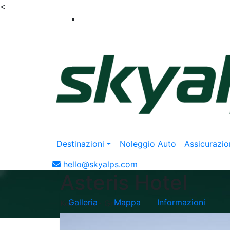
<
Destinazioni
Noleggio Auto
Assicurazio
hello@skyalps.com
Asteris Hotel
Galleria
Mappa
Informazioni
Kefalonia - Grecia