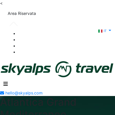
<
Area Riservata
IT
hello@skyalps.com
Atlantica Grand
Mediterraneo