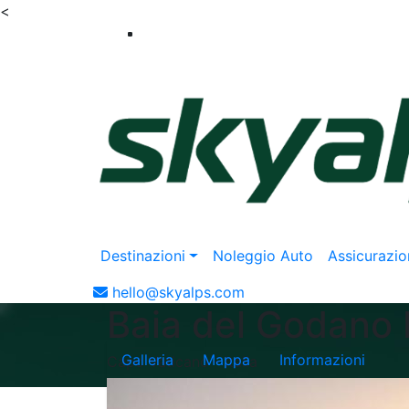
<
Destinazioni
Noleggio Auto
Assicurazio
hello@skyalps.com
Baia del Godano 
Galleria
Mappa
Informazioni
Capo Vaticano - Italia