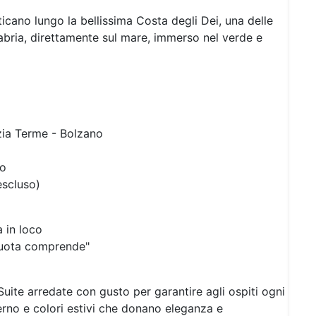
cano lungo la bellissima Costa degli Dei, una delle
labria, direttamente sul mare, immerso nel verde e
Next
zia Terme - Bolzano
to
escluso)
 in loco
quota comprende"
Suite arredate con gusto per garantire agli ospiti ogni
erno e colori estivi che donano eleganza e