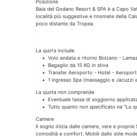
Posizione
Baia del Godano Resort & SPA è a Capo Vati
località più suggestive e rinomate della Ca
poco distante da Tropea.
La quota include
Previous
Volo andata e ritorno Bolzano - Lame
Bagaglio da 15 KG in stiva
Transfer Aeroporto - Hotel - Aeropor
1 ingresso Spa (massaggio e Jacuzzi 
La quota non comprende
Eventuale tassa di soggiorno applicata
Tutto quanto non specificato ne "La 
Camere
Il sogno inizia dalle camere, vere e proprie 
comodità e comfort. Mobili dallo stile mod