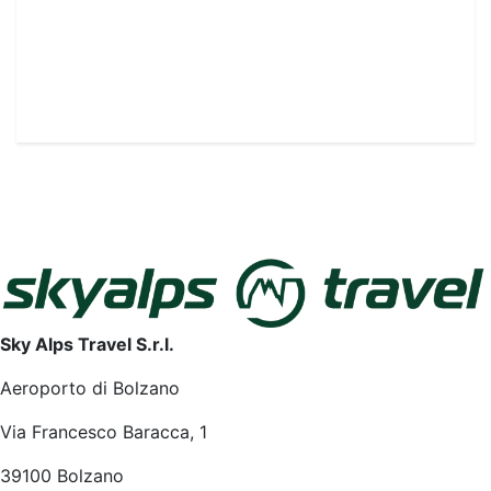
spiagge in specifici orari serali (20:00–08:00)
Sky Alps Travel S.r.l.