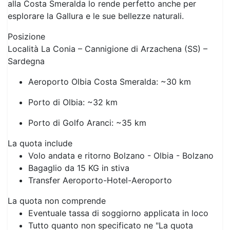
centro benessere con percorsi relax vista mare.
Previous
Next
Grazie alle spiagge che degradano dolcemente e alla
supervisione dei bagnini, il centro è ideale anche per
famiglie con bambini. La vicinanza a Porto Cervo e
alla Costa Smeralda lo rende perfetto anche per
esplorare la Gallura e le sue bellezze naturali.
Posizione
Località La Conia – Cannigione di Arzachena (SS) –
Sardegna
Aeroporto Olbia Costa Smeralda: ~30 km
Porto di Olbia: ~32 km
Porto di Golfo Aranci: ~35 km
La quota include
Volo andata e ritorno Bolzano - Olbia - Bolzano
Bagaglio da 15 KG in stiva