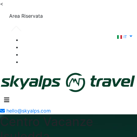
<
Area Riservata
IT
hello@skyalps.com
Centro Vacanze
Isuledda