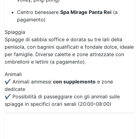
Anfiteatro per spettacoli serali
Mini-club e parco giochi
Attività sportive (vela, diving, kayak, beach
volley, ping-pong)
Centro benessere
Spa Mirage Panta Rei
(a
pagamento)
Spiaggia
Spiagge di sabbia soffice e dorata su tre lati della
penisola, con bagnini qualificati e fondale dolce, ideale
per famiglie. Diverse calette e zone attrezzate con
ombrelloni e lettini (a pagamento).
Animali
✔ Animali ammessi
con supplemento
e zone
dedicate
✔ Possibilità di passeggiare con gli animali sulle