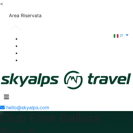
<
Area Riservata
IT
hello@skyalps.com
Club Esse Gallura
Beach