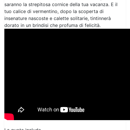
dorato in un brindisi che profuma di felicità.
La quota include
Volo andata e ritorno Bolzano - Olbia - Bolzano
Bagaglio da 15 KG in stiva