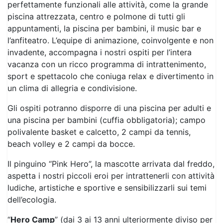
invadente, accompagna i nostri ospiti per l’intera
vacanza con un ricco programma di intrattenimento,
sport e spettacolo che coniuga relax e divertimento in
un clima di allegria e condivisione.
Gli ospiti potranno disporre di una piscina per adulti e
una piscina per bambini (cuffia obbligatoria); campo
polivalente basket e calcetto, 2 campi da tennis,
beach volley e 2 campi da bocce.
Il pinguino “Pink Hero”, la mascotte arrivata dal freddo,
aspetta i nostri piccoli eroi per intrattenerli con attività
ludiche, artistiche e sportive e sensibilizzarli sui temi
dell’ecologia.
“
Hero Camp
” (dai 3 ai 13 anni ulteriormente diviso per
fasce di età) dalle 09:30 alle 13:00 e dalle 15:30 alle
18:30, permette ai nostri piccoli amici di vivere una
vacanza nella vacanza, con assistenza specializzata e