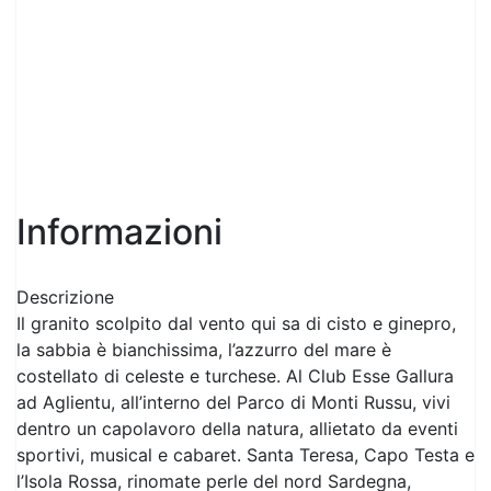
Informazioni
Descrizione
Il granito scolpito dal vento qui sa di cisto e ginepro,
la sabbia è bianchissima, l’azzurro del mare è
costellato di celeste e turchese. Al Club Esse Gallura
ad Aglientu, all’interno del Parco di Monti Russu, vivi
dentro un capolavoro della natura, allietato da eventi
sportivi, musical e cabaret. Santa Teresa, Capo Testa e
l’Isola Rossa, rinomate perle del nord Sardegna,
saranno la strepitosa cornice della tua vacanza. E il
tuo calice di vermentino, dopo la scoperta di
insenature nascoste e calette solitarie, tintinnerà