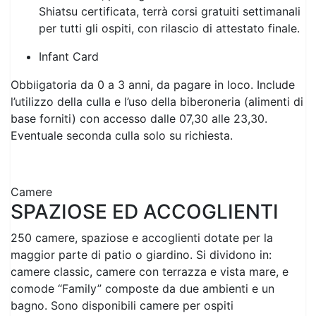
Obbligatoria da 0 a 3 anni, da pagare in loco. Include
l’utilizzo della culla e l’uso della biberoneria (alimenti di
Previous
Next
base forniti) con accesso dalle 07,30 alle 23,30.
Eventuale seconda culla solo su richiesta.
Camere
SPAZIOSE ED ACCOGLIENTI
250 camere, spaziose e accoglienti dotate per la
maggior parte di patio o giardino. Si dividono in:
camere classic, camere con terrazza e vista mare, e
comode “Family” composte da due ambienti e un
bagno. Sono disponibili camere per ospiti
diversamente abili.
Ristorante
Il nostro servizio è sempre a buffet e consente a tutti i