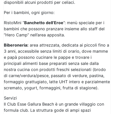
RistoMini “
Banchetto dell’Eroe
”: menù speciale per i
bambini che possono pranzare insieme allo staff del
“Hero Camp” nell’area apposita.
Biberoneria:
area attrezzata, dedicata ai piccoli fino a
3 anni, accessibile senza limiti di orario, dove mamme
e papà possono cucinare le pappe e trovare i
principali alimenti base preparati senza sale dalla
nostra cucina con prodotti freschi selezionati (brodo
di carne/verdura/pesce, passato di verdure, pastina,
formaggio grattugiato, latte UHT intero e parzialmente
scremato, yogurt, formaggini, frutta di stagione).
Servizi
Il Club Esse Gallura Beach è un grande villaggio con
formula club. La struttura gode di ampi spazi
perfettamente funzionali alle attività, come la grande
piscina attrezzata, centro e polmone di tutti gli
appuntamenti, la piscina per bambini, il music bar e
l’anfiteatro. L’equipe di animazione, coinvolgente e non