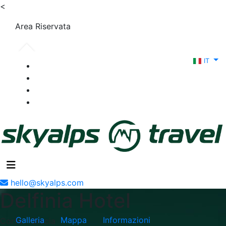
<
Area Riservata
IT
hello@skyalps.com
Delfinia Hotel
Galleria
Mappa
Informazioni
Corfù - Grecia