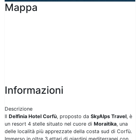
Informazioni
Descrizione
Il
Delfinia Hotel Corfù
, proposto da
SkyAlps Travel
, è
un resort 4 stelle situato nel cuore di
Moraitika
, una
delle località più apprezzate della costa sud di Corfù.
Immerso in oltre 3 ettari di giardini mediterranei con
ulivi, palme e bouganville, offre un’atmosfera rilassante