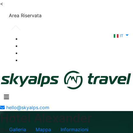
<
Area Riservata
IT
hello@skyalps.com
Hotel Alexander
Galleria
Mappa
Informazioni
Giardini Naxos - Italia