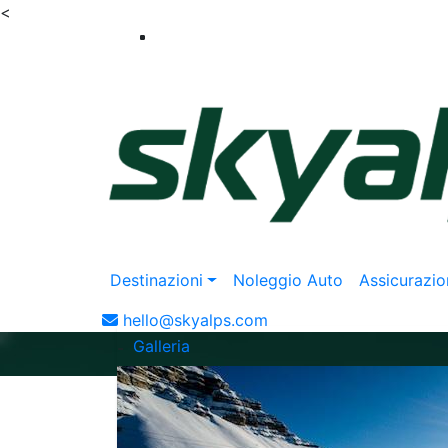
<
Destinazioni
Noleggio Auto
Assicurazio
hello@skyalps.com
Galleria
-