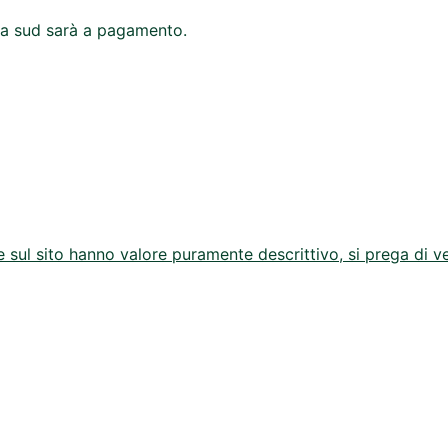
 a sud sarà a pagamento.
 sul sito hanno valore puramente descrittivo, si prega di veri