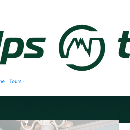
ne
Tours
e