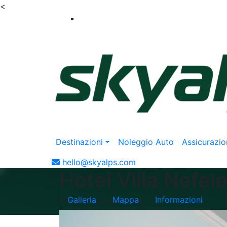
<
Destinazioni
Noleggio Auto
Assicurazio
hello@skyalps.com
Hotel Villa Nefel
Galleria
Mappa
Informazioni
Giardini Naxos - Italia