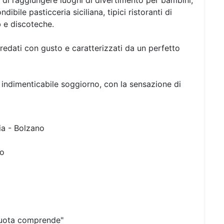
 di raggiungere luoghi di divertimento per bambini,
bile pasticceria siciliana, tipici ristoranti di
b e discoteche.
rredati con gusto e caratterizzati da un perfetto
 indimenticabile soggiorno, con la sensazione di
ia - Bolzano
to
quota comprende"