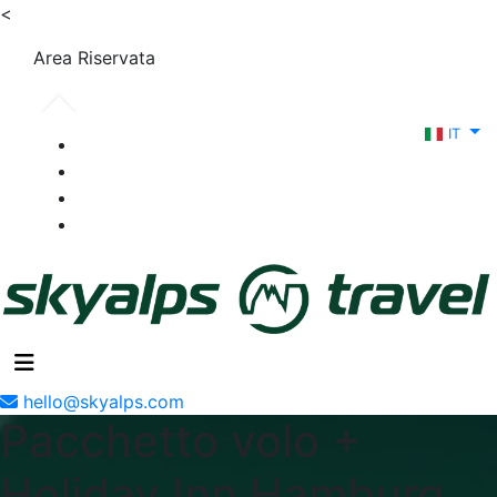
<
Area Riservata
IT
hello@skyalps.com
Pacchetto volo +
Holiday Inn Hamburg