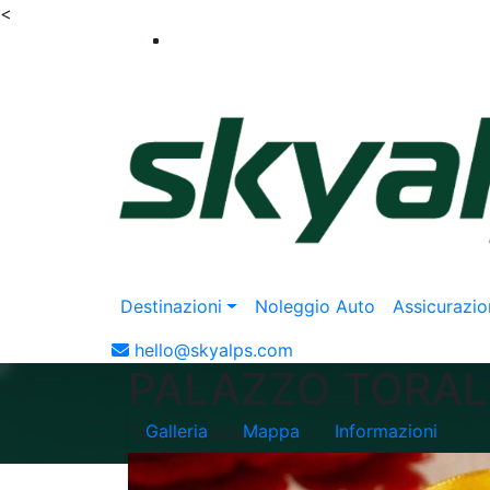
<
Destinazioni
Noleggio Auto
Assicurazio
hello@skyalps.com
PALAZZO TORAL
Galleria
Mappa
Informazioni
Tropea - Italia