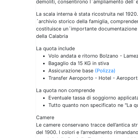
demoliti, consentirono l´ampliamento dell´ed
La scala interna è stata ricostruita nel 192
´archivio storico della famiglia, comprend
costituisce un´importante documentazione de
della Calabria
La quota include
Volo andata e ritorno Bolzano - Lame
Bagaglio da 15 KG in stiva
Assicurazione base
(Polizza)
Transfer Aeroporto - Hotel - Aeropor
La quota non comprende
Eventuale tassa di soggiorno applicata
Tutto quanto non specificato ne "La 
Camere
Le camere conservano tracce dell’antica stru
del 1900. I colori e l’arredamento rimandano