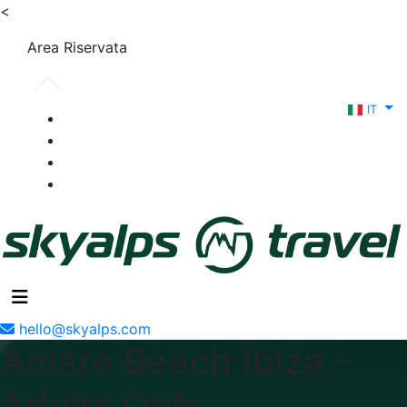
<
Area Riservata
IT
hello@skyalps.com
Amare Beach Ibiza -
Adults Only