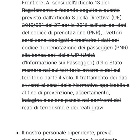
Frontiere. Ai sensi dell’articolo 13 del
Regolamento e facendo seguito a quanto
previsto dall’articolo 8 della Direttiva (UE)
2016/681 del 27 aprile 2016 sull'uso dei dati
del codice di prenotazione (PNR), i vettori
aerei sono obbligati a trasferire i dati del
codice di prenotazione dei passeggeri (PNR)
alla banca dati della UIP (Unità
d’Informazione sui Passeggeri) dello Stato
membro nel cui territorio atterra o dal cui
territorio parte il volo. Il trattamento dei dati
avverrà ai sensi della Normativa applicabile e
al fine di prevenzione, accertamento,
indagine e azione penale nei confronti dei
reati di terrorismo e dei reati gravi.
Il nostro personale dipendente, previa